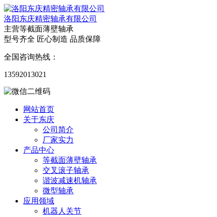
洛阳东庆精密轴承有限公司
主营等截面薄壁轴承
型号齐全 匠心制造 品质保障
全国咨询热线：
13592013021
网站首页
关于东庆
公司简介
厂家实力
产品中心
等截面薄壁轴承
交叉滚子轴承
谐波减速机轴承
微型轴承
应用领域
机器人关节