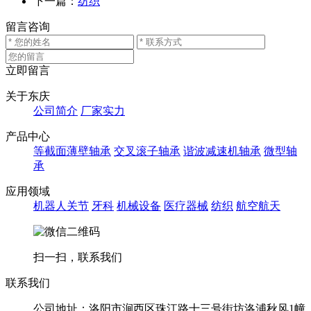
下一篇：
纺织
留言咨询
立即留言
关于东庆
公司简介
厂家实力
产品中心
等截面薄壁轴承
交叉滚子轴承
谐波减速机轴承
微型轴
承
应用领域
机器人关节
牙科
机械设备
医疗器械
纺织
航空航天
扫一扫，联系我们
联系我们
公司地址：洛阳市涧西区珠江路十三号街坊洛浦秋风1幢