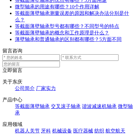
等截面薄壁轴承的优点有哪些？5方面用途
微型轴承的用途有哪些？10个作用详解
等截面薄壁轴承测量误差的原因和解决办法分别是什
么？
等截面薄壁轴承型号都有哪些？不同型号的特点
等截面薄壁轴承的概念和工作原理是什么？
薄壁轴承和普通轴承的区别都有哪些？5方面不同
留言咨询
立即留言
关于东庆
公司简介
厂家实力
产品中心
等截面薄壁轴承
交叉滚子轴承
谐波减速机轴承
微型轴
承
应用领域
机器人关节
牙科
机械设备
医疗器械
纺织
航空航天