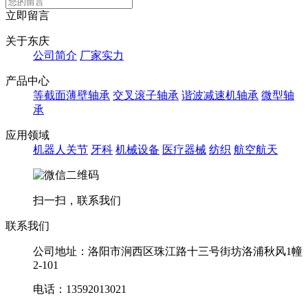
立即留言
关于东庆
公司简介
厂家实力
产品中心
等截面薄壁轴承
交叉滚子轴承
谐波减速机轴承
微型轴
承
应用领域
机器人关节
牙科
机械设备
医疗器械
纺织
航空航天
扫一扫，联系我们
联系我们
公司地址：洛阳市涧西区珠江路十三号街坊洛浦秋风1幢
2-101
电话：13592013021