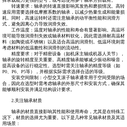
择承载能力更强的型号，或考虑使用多个轴承分担载荷。
转速要求：轴承的转速直接影响其发热和磨损情况。高转
速应用需要选择低摩擦系数的轴承，以减少热量生成和能量损
耗。同时，高速运转时还需注意轴承的动平衡性能和润滑方
式，避免因离心力导致润滑失效。
工作温度：温度对轴承的性能和寿命有显著影响。高温环
境可能导致润滑剂失效或轴承材料软化，因此需选择耐高温材
料（如陶瓷或不锈钢）以及适合高温的润滑剂。低温环境则需
考虑材料的低温脆性和润滑剂的流动性。
精度要求：对于精密设备（如机床主轴或机器人关节），
轴承的旋转精度至关重要。高精度轴承能够减少振动和噪音，
提高设备的运行稳定性。选型时需关注轴承的精度等级（如
P0、P6、P5等），并根据实际需求选择合适的等级。
安装空间限制：小型交叉滚子轴承通常用于空间受限的场
合，因此在选型时需考虑轴承的外形尺寸和安装方式，确保其
能够顺利安装并满足结构设计要求。
2.关注轴承材质
轴承的材质直接影响其性能和使用寿命，尤其是在特殊工
况下，材质的选择尤为重要。以下是几种常见轴承材质及其适
用场景：