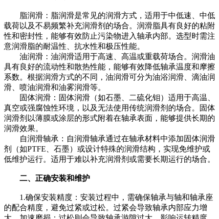
脂润滑：脂润滑是常见的润滑方式，适用于中低速、中低
载荷以及不易频繁补充润滑剂的场合。润滑脂具有良好的粘附
性和密封性，能够有效防止污染物进入轴承内部。选型时需注
意润滑脂的耐温性、抗水性和极压性能。
油润滑：油润滑适用于高速、高温或重载荷场合。润滑油
具有良好的流动性和散热性能，能够有效降低轴承温度和摩擦
系数。根据润滑方式的不同，油润滑可分为油浴润滑、滴油润
滑、喷油润滑和油雾润滑等。
固体润滑：固体润滑（如石墨、二硫化钼）适用于高温、
真空或强腐蚀性环境，以及无法使用传统润滑剂的场合。固体
润滑剂以薄膜或涂层的形式附着在轴承表面，能够提供长期的
润滑效果。
自润滑轴承：自润滑轴承通过在轴承材料中添加固体润滑
剂（如PTFE、石墨）或设计特殊的润滑结构，实现免维护或
低维护运行。适用于难以补充润滑剂或需要长期运行的场合。
二、正确安装和维护
1.确保安装精度：安装过程中，需确保轴承与轴和轴承座
的配合精度，避免过紧或过松。过紧会导致轴承内部应力增
大，加速磨损；过松则会导致轴承游隙过大，影响运转精度。