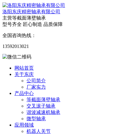
洛阳东庆精密轴承有限公司
主营等截面薄壁轴承
型号齐全 匠心制造 品质保障
全国咨询热线：
13592013021
网站首页
关于东庆
公司简介
厂家实力
产品中心
等截面薄壁轴承
交叉滚子轴承
谐波减速机轴承
微型轴承
应用领域
机器人关节