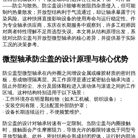
——防尘与散热。防尘盖设计能够有效阻挡杂质侵入，但可能
制约热量散发；开放型结构利于气流通过，却让轴承暴露于污
染风险。这种抉择直接影响设备的使用寿命与运行稳定性。作
为专业轴承供应商，东庆在长期服务中观察到，许多工程师因
对两者特性理解不足而选型失误。本文将从结构原理出发，系
统对比防尘盖与开放型微型轴承的核心差异，并提供基于实际
工况的决策参考。
微型轴承防尘盖的设计原理与核心优势
防尘盖型微型轴承在内外圈之间增设金属或橡胶材质的密封挡
板，形成物理隔离层。其工作原理是通过紧密贴合轴承沟道，
阻止外部粉尘、水分及固体颗粒进入滚动体与滚道之间的工作
区域。这种结构特别适用于以下场景：
· 工作环境存在明显颗粒物（如木工机械、纺织设备）；
· 安装空间有限，无法配置外部防护罩；
· 设备长期连续运行，不便频繁维护。
防尘盖的设计对轴承转速有一定限制。当防尘盖与内圈接触
时，接触面会产生摩擦阻力，导致允许的极限转速低于同型号
开放型轴承。此外，密封结构会形成封闭腔体，运行时内部油