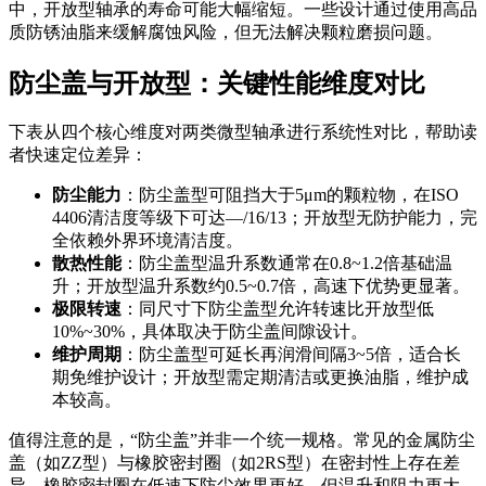
中，开放型轴承的寿命可能大幅缩短。一些设计通过使用高品
质防锈油脂来缓解腐蚀风险，但无法解决颗粒磨损问题。
防尘盖与开放型：关键性能维度对比
下表从四个核心维度对两类微型轴承进行系统性对比，帮助读
者快速定位差异：
防尘能力
：防尘盖型可阻挡大于5μm的颗粒物，在ISO
4406清洁度等级下可达—/16/13；开放型无防护能力，完
全依赖外界环境清洁度。
散热性能
：防尘盖型温升系数通常在0.8~1.2倍基础温
升；开放型温升系数约0.5~0.7倍，高速下优势更显著。
极限转速
：同尺寸下防尘盖型允许转速比开放型低
10%~30%，具体取决于防尘盖间隙设计。
维护周期
：防尘盖型可延长再润滑间隔3~5倍，适合长
期免维护设计；开放型需定期清洁或更换油脂，维护成
本较高。
值得注意的是，“防尘盖”并非一个统一规格。常见的金属防尘
盖（如ZZ型）与橡胶密封圈（如2RS型）在密封性上存在差
异，橡胶密封圈在低速下防尘效果更好，但温升和阻力更大。