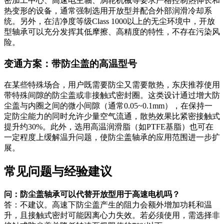
密加工中心、高速电主轴、涡轮机械等要求严格控制热伸长和
热变形的设备，通常强制选用开放型并配合外部润滑冷却系
统。另外，在洁净度等级Class 1000以上的无尘环境中，开放
型轴承可以充分发挥其低摩擦、高精度的特性，不存在污染风
险。
变通方案：带防尘盖的高温型号
在某些特殊场合，用户既需要防尘又需要散热，东庆推荐使用
带特殊间隙的防尘盖或非接触式密封圈。这类设计通过增大防
尘盖与内圈之间的微小间隙（通常0.05~0.1mm），在保持一
定防尘能力的同时允许少量空气流通，散热效果比紧密接触式
提升约30%。此外，选用高温润滑脂（如PTFE基脂）也可在
一定程度上缓解温升问题，使防尘盖轴承的应用范围进一步扩
展。
常见问题与经验建议
问：防尘盖轴承可以代替开放型用于高速电机吗？
答：不建议。高速下防尘盖产生的阻力会额外增加功耗和温
升，且接触式密封可能因离心力失效。若必须使用，需选择非