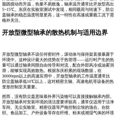
脂因搅动而升温，热量不易散逸，轴承温升通常比开放型高出
5~15℃。东庆在实验室测试中发现，相同载荷与转速下，防尘
盖轴承的稳态温度明显更高，这一特性在高速或重载工况下需
格外关注。
开放型微型轴承的散热机制与适用边界
开放型微型轴承不设任何密封件，滚动体与保持架直接暴露于
环境中。这种设计最大的优势在于热管理——运行时产生的热
量可以通过轴承间隙自由传导和对流，配合外部风冷或油雾润
滑，能够实现高效散热。根据东庆积累的现场数据，在
30000rpm以上的高速应用中，开放型轴承的工作温度通常比
防尘盖轴承低10℃以上，这对精密主轴、高速电机等设备的热
变形控制至关重要。
然而，没有防尘盖意味着外界污染物可以直接接触轴承内部。
开放型轴承对安装环境的清洁度要求较高，通常仅适用于洁净
车间、无尘实验室、精密仪器等严格控制尘埃的场合。在纺
织、食品加工、户外设备等存在纤维、粉末或潮湿气体的环境