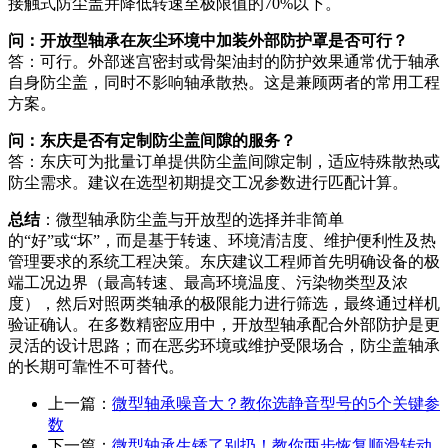
接触式防尘盖并降低转速至极限值的70%以下。
问：开放型轴承在灰尘环境中加装外部防护罩是否可行？
答：可行。外部迷宫密封或骨架油封的防护效果通常优于轴承
自身防尘盖，同时不影响轴承散热。这是兼顾两者的常用工程
方案。
问：东庆是否有定制防尘盖间隙的服务？
答：东庆可为批量订单提供防尘盖间隙定制，适应特殊散热或
防尘需求。建议在选型初期提交工况参数进行匹配计算。
总结
：微型轴承防尘盖与开放型的选择并非简单
的“好”或“坏”，而是基于转速、环境清洁度、维护便利性及热
管理要求的系统工程决策。东庆建议工程师首先明确设备的极
端工况边界（最高转速、最高环境温度、污染物类型及浓
度），然后对照两类轴承的极限能力进行筛选，最终通过样机
验证确认。在多数精密应用中，开放型轴承配合外部防护是更
灵活的设计思路；而在恶劣环境或维护受限场合，防尘盖轴承
的长期可靠性不可替代。
上一篇：
微型轴承噪音大？教你选静音型号的5个关键参
数
下一篇：
微型轴承生锈了别扔！教你两步恢复顺滑转动