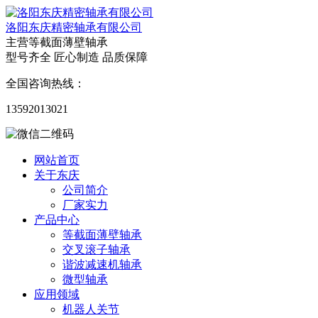
洛阳东庆精密轴承有限公司
主营等截面薄壁轴承
型号齐全 匠心制造 品质保障
全国咨询热线：
13592013021
网站首页
关于东庆
公司简介
厂家实力
产品中心
等截面薄壁轴承
交叉滚子轴承
谐波减速机轴承
微型轴承
应用领域
机器人关节