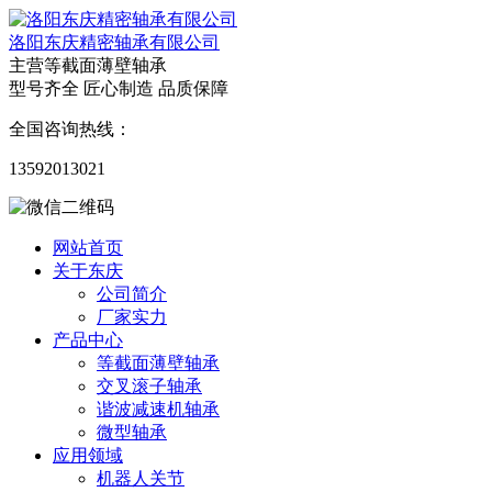
洛阳东庆精密轴承有限公司
主营等截面薄壁轴承
型号齐全 匠心制造 品质保障
全国咨询热线：
13592013021
网站首页
关于东庆
公司简介
厂家实力
产品中心
等截面薄壁轴承
交叉滚子轴承
谐波减速机轴承
微型轴承
应用领域
机器人关节